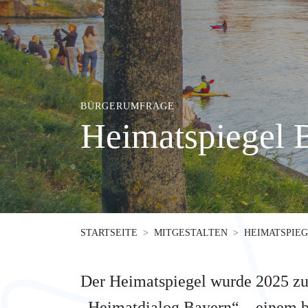
BÜRGERUMFRAGE
Heimatspiegel 
STARTSEITE
MITGESTALTEN
HEIMATSPIE
Der Heimatspiegel wurde 2025 zum
„Heimatdialog.Bayern“ – einem br