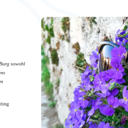
 Burg sowohl
uns
em
tting