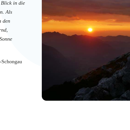
Blick in die
n. Als
n den
rnd,
 Sonne
m-Schongau